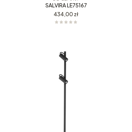
SALVIRA LE75167
Cena
434,00 zł