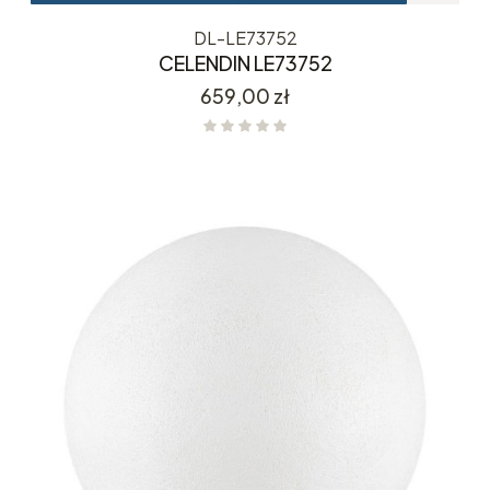
DL-LE73752
CELENDIN LE73752
Cena
659,00 zł