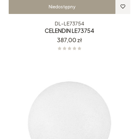
Niedostępny
DL-LE73754
CELENDIN LE73754
Cena
387,00 zł