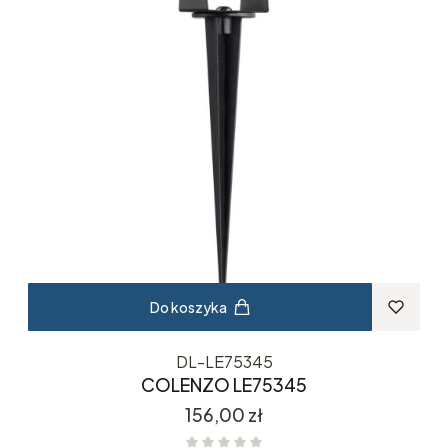
Do koszyka
DL-LE75345
COLENZO LE75345
Cena
156,00 zł