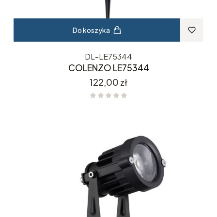
Do koszyka
DL-LE75344
COLENZO LE75344
Cena
122,00 zł