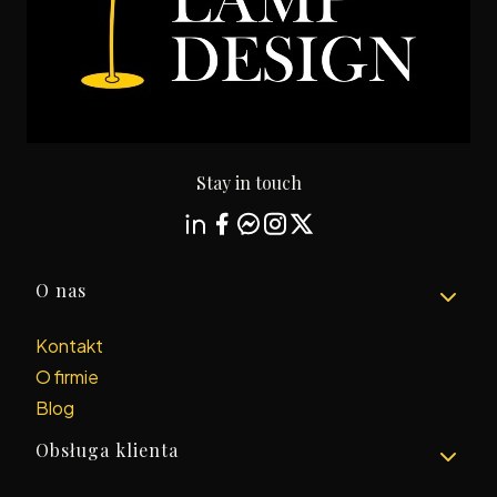
Stay in touch
Linki w stopce
O nas
Kontakt
O firmie
Blog
Obsługa klienta