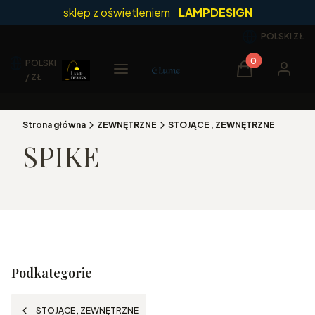
sklep z oświetleniem
LAMPDESIGN
POLSKI
ZŁ
POLSKI
Produkty w kos
Menu
Koszyk
Zaloguj 
/ ZŁ
Strona główna
ZEWNĘTRZNE
STOJĄCE , ZEWNĘTRZNE
SPIKE
Podkategorie
STOJĄCE , ZEWNĘTRZNE