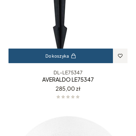
Do koszyka
DL-LE75347
AVERALDO LE75347
Cena
285,00 zł