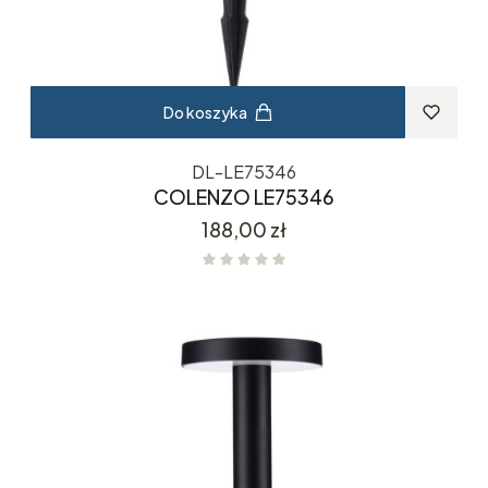
Do koszyka
DL-LE75346
COLENZO LE75346
Cena
188,00 zł