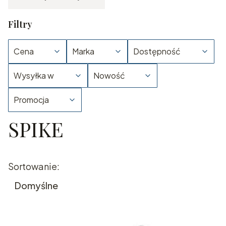
Filtry
Cena
Marka
Dostępność
Wysyłka w
Nowość
Promocja
SPIKE
Koniec filtrów
Lista produktów
Sortowanie:
Domyślne